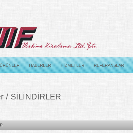
ÜRÜNLER
HABERLER
HİZMETLER
REFERANSLAR
er / SİLİNDİRLER
ER