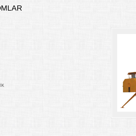
OMLAR
RİK